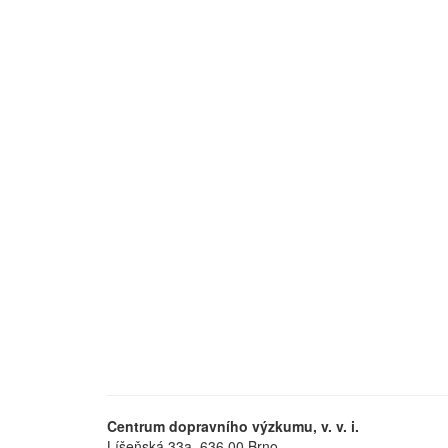
Centrum dopravního výzkumu, v. v. i.
Líšeňská 33a, 636 00 Brno